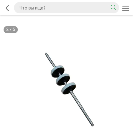
2
/
5