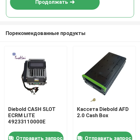
Продолжать
Порекомендованные продукты
Дом
Diebold CASH SLOT
Кассета Diebold AFD
ECRM LITE
2.0 Cash Box
Продукты
49233110000E
Отправить запрос
Отправить запрос
О нас