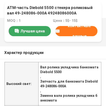
АТМ-часть Diebold 5500 стекера роликовый
вал 49-248086-000A 49248086000A
MOQ：1
Цена：5$- 15$
контактные
Лучшая цена
данные
Характер продукции
Вал ролика укладчика банкомата
Diebold 5500
,
Запчасть для банкомата Diebold
Высокий свет:
49-248086-000A
,
Замена вала ролика укладчика б
анкомата