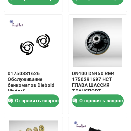
Путешествие фабрики
Проверка качества
Свяжитесь мы
Спросите цитату
01750381626
DN400 DN450 RM4
Обслуживание
1750291697 HCT
банкоматов Diebold
ГЛАВА ШАССИЯ
части машины атм
Nixdorf
ТРАНСПОРТ
ПРЕДСТАВЛЕНИЕ
Отправить запрос
Отправить запрос
Запчасти
1750291697-1
Части НКР АТМ
Границы Комплексы
банкоматов Части
машин Diebold
части атм винкор