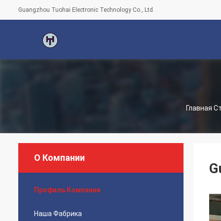
Guangzhou Tuohai Electronic Technology Co., Ltd.
Главная С
О Компании
G
Профиль Компании
Наша Фабрика