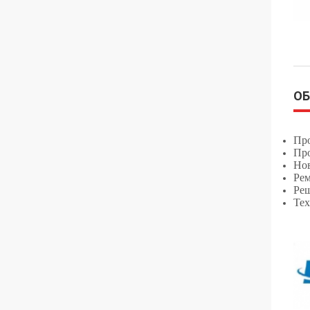
О
Про
Про
Нов
Рем
Реш
Тех