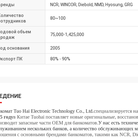
Бренды
NCR, WINCOR, Diebold, NMD, Hyosung, GRG
Количество
80~100
сотрудников
Годовой объем
75,000-1,425,000
продаж
Год основания
2005
Экспорт ПК
80% - 90%
ЕДЕНИЕ
комат Tuo Hai Electronic Technology Co., Ltd.
специализируется на
5 году
в Китае Tuohai поставляет новые оригинальные, восстано
изводит запасные части OEM для банкоматов.
У нас есть техниче
луживанием нескольких банков, а количество обслуживающих м
ошения с основными брендами банкоматов, такими как NCR, Diebo