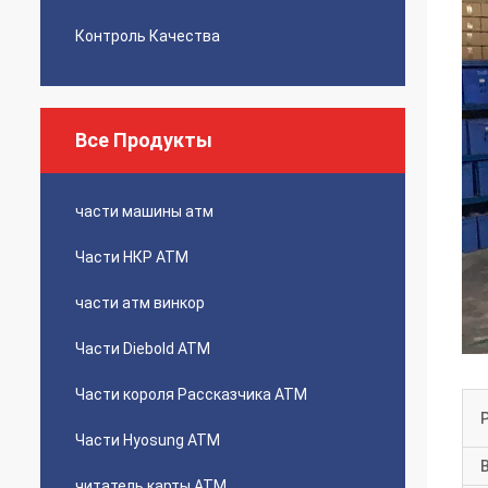
Контроль Качества
Все Продукты
части машины атм
Части НКР АТМ
части атм винкор
Части Diebold ATM
Части короля Рассказчика ATM
Части Hyosung ATM
читатель карты АТМ