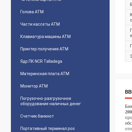
Голова ATM
Части кассеты ATM
Клавиатура машины ATM
Принтер получения ATM
Ядр ПК NCR Talladega
Материнская плата ATM
Монитор ATM
ВВ
Погрузочно-разгрузочное
оборудование наличных денег
Бан
200
Счетчик банкнот
про
обс
Портативный терминал pos
отн