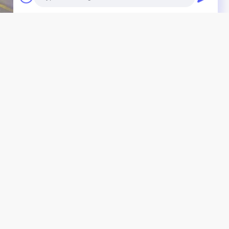
Photo
Video Call
Audio Call