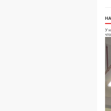
Н
У н
что