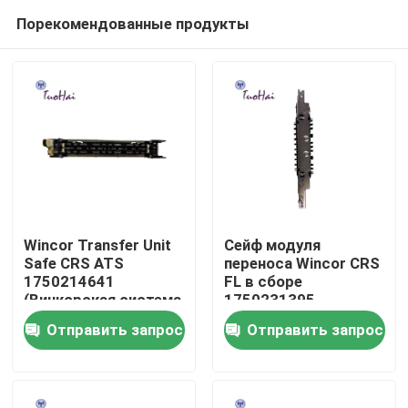
Порекомендованные продукты
Wincor Transfer Unit
Сейф модуля
Safe CRS ATS
переноса Wincor CRS
1750214641
FL в сборе
Дом
(Винкорская система
1750231395
передачи данных)
Отправить запрос
Отправить запрос
Продукты
О нас