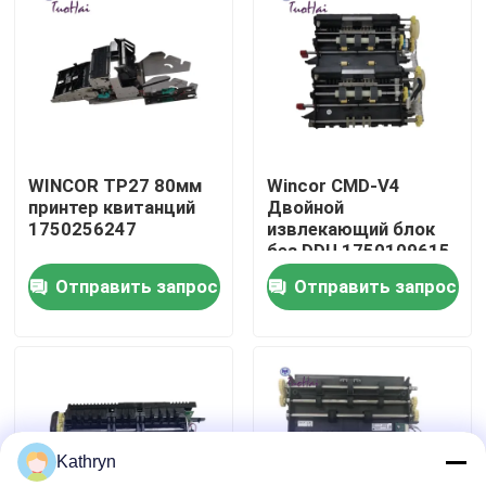
Путешествие фабрики
Проверка качества
WINCOR TP27 80мм
Wincor CMD-V4
Свяжитесь мы
принтер квитанций
Двойной
1750256247
извлекающий блок
без DDU 1750109615
Спросите цитату
Отправить запрос
Отправить запрос
части машины атм
Части НКР АТМ
Kathryn
части атм винкор