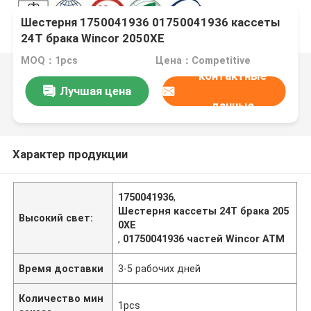
Шестерня 1750041936 01750041936 кассеты
24T брака Wincor 2050XE
MOQ：1pcs
Цена：Competitive
контактные
Лучшая цена
данные
Характер продукции
1750041936
,
Шестерня кассеты 24T брака 205
Высокий свет:
0XE
,
01750041936 частей Wincor ATM
Время доставки
3-5 рабочих дней
Количество мин
1pcs