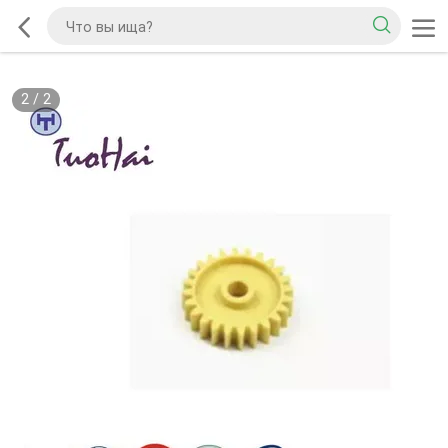
2
/
2