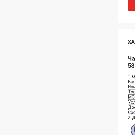
ХА
Ча
58
1.
О
Бр
Но
То
MO
Ус
До
Сро
2.
Д