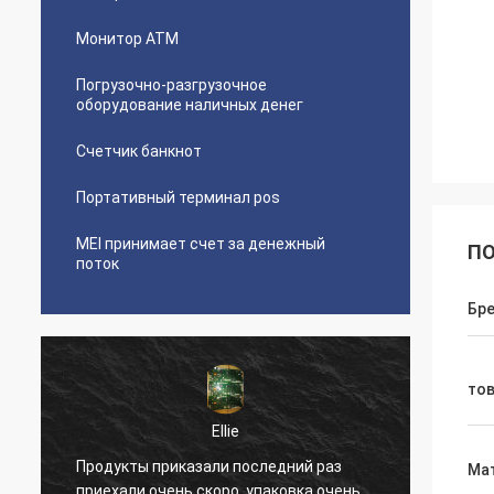
Монитор ATM
Погрузочно-разгрузочное
оборудование наличных денег
Счетчик банкнот
Портативный терминал pos
MEI принимает счет за денежный
ПО
поток
Бр
то
Ellie
Продукты приказали последний раз
Их об
Ма
приехали очень скоро, упаковка очень
внедр