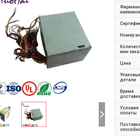
Фирменн
наимено
Сертифи
Номер м
Количес
мин зака
Цена
Упаковы
детали
Время
доставк
Условия
оплаты
Поставк
способн