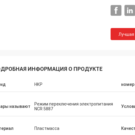
Лучшая
ДРОБНАЯ ИНФОРМАЦИЯ О ПРОДУКТЕ
енд
НКР
номер
Режим переключения электропитания
вары называют
Услов
NCR 5887
Марина
служивание очень хорошо,
териал
Пластмасса
Качес
ение продукции очень детально,