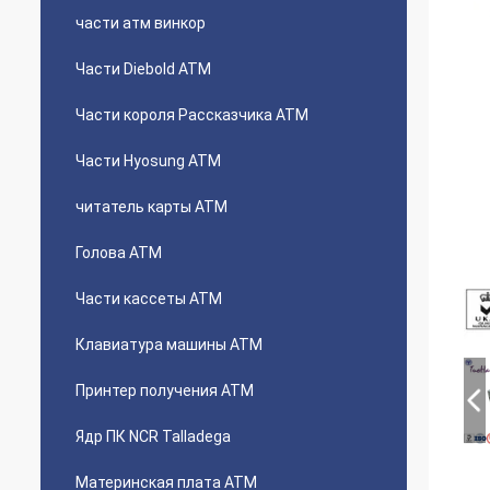
части атм винкор
Части Diebold ATM
Части короля Рассказчика ATM
Части Hyosung ATM
читатель карты АТМ
Голова ATM
Части кассеты ATM
Клавиатура машины ATM
Принтер получения ATM
Ядр ПК NCR Talladega
Материнская плата ATM