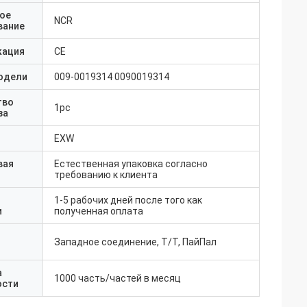
ое
NCR
вание
кация
CE
одели
009-0019314 0090019314
тво
1pc
за
EXW
вая
Естественная упаковка согласно
требованию к клиента
1-5 рабочих дней после того как
и
полученная оплата
Западное соединение, Т/Т, ПайПал
а
1000 часть/частей в месяц
ости