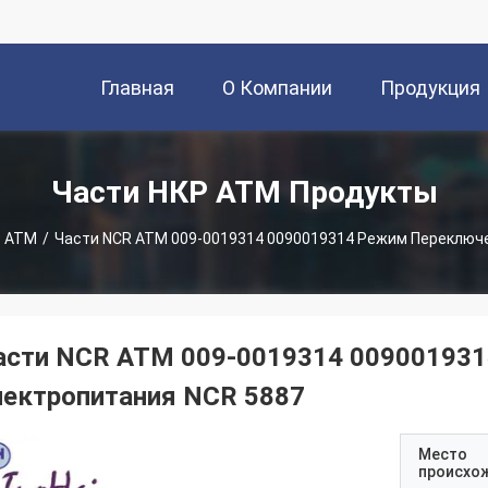
Главная
О Компании
Продукция
Страница
Части НКР АТМ Продукты
Р АТМ
/
Части NCR ATM 009-0019314 0090019314 Режим Переключ
асти NCR ATM 009-0019314 00900193
лектропитания NCR 5887
Место
происхо