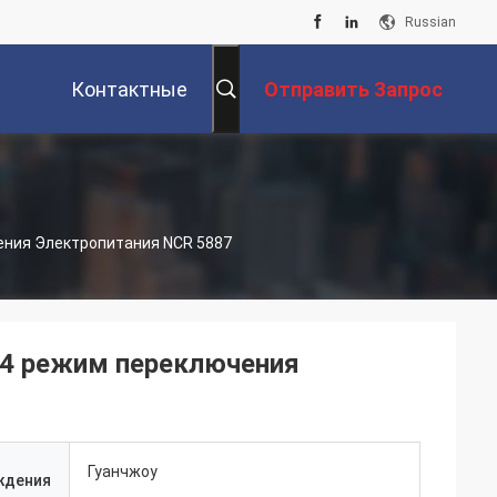
Russian
Контактные
Отправить Запрос
Данные
ения Электропитания NCR 5887
14 режим переключения
Гуанчжоу
ждения