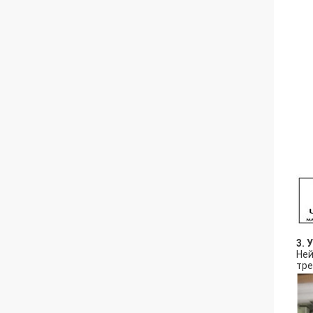
3. 
Ней
тре