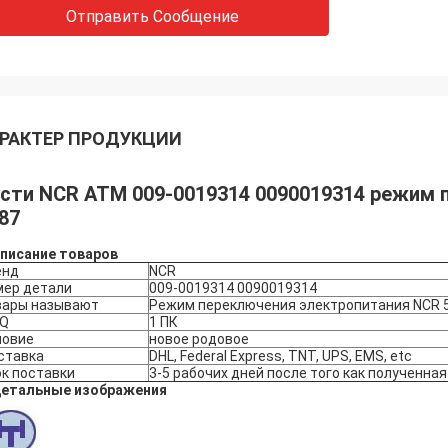
Отправить Сообщение
РАКТЕР ПРОДУКЦИИ
сти NCR ATM 009-0019314 0090019314 режим 
87
писание товаров
енд
NCR
мер детали
009-0019314 0090019314
вары называют
Режим переключения электропитания NCR 
Q
1 ПК
ловие
новое родовое
ставка
DHL, Federal Express, TNT, UPS, EMS, etc
к поставки
3-5 рабочих дней после того как полученна
етальные изображения