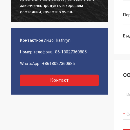
закончены, продукты в хорошем
к наш
состоянии, качество очень
своев
Пе
гарантированы, цена продукта и
Качес
перевозка разумна, надеется
хорошо
продолжать объединить следующее
впере
Вы
время.
сотру
Контактное лицо :
kathryn
Номер телефона :
86-18027360885
WhatsApp :
+8618027360885
ОС
Контакт