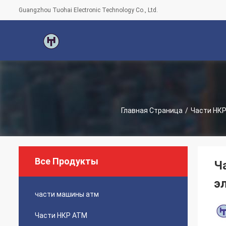
Guangzhou Tuohai Electronic Technology Co., Ltd.
Главная Страница
/
Части НК
Все Продукты
Ч
э
части машины атм
Части НКР АТМ