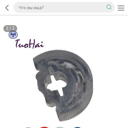
2
/
2