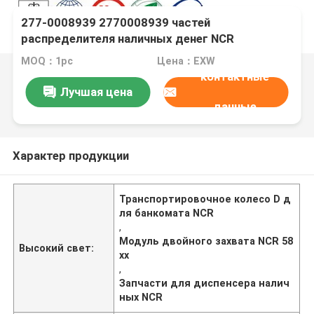
277-0008939 2770008939 частей
распределителя наличных денег NCR
транспортируют половину модуля выбора NCR
MOQ：1pc
Цена：EXW
58xx частей ATM колеса d двойную вокруг
контактные
колеса d
Лучшая цена
данные
Характер продукции
Транспортировочное колесо D д
ля банкомата NCR
,
Модуль двойного захвата NCR 58
Высокий свет:
xx
,
Запчасти для диспенсера налич
ных NCR