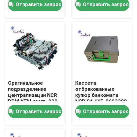
Отправить запрос
Отправить запрос
Путешествие фабрики
Проверка качества
Свяжитесь мы
Спросите цитату
Оригинальное
Кассета
подразделение
отбракованных
части машины атм
централизации NCR
купюр банкомата
BRM ATM часть 009-
NCR S1 445-0693308
0029713
Отправить запрос
Отправить запрос
Части НКР АТМ
части атм винкор