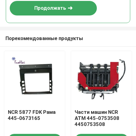
вокруг колеса d
Продолжать
Порекомендованные продукты
Дом
NCR 5877 FDK Рама
Части машин NCR
Продукты
445-0673165
ATM 445-0753508
4450753508
О нас