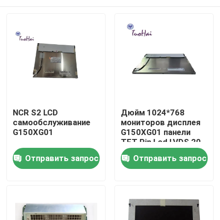
NCR S2 LCD
Дюйм 1024*768
самообслуживание
мониторов дисплея
G150XG01
G150XG01 панели
TFT Pin Lcd LVDS 20
V4 15,0
Дом
Отправить запрос
Отправить запрос
Продукты
О нас